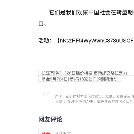
它们是我们观察中国社会在转型期
口。
活动：【
hKszRFt4WyWwhC373uUSCF
长江有!色{：}28日铝价持稳 市场成交略显乏力
基金9月?24日{参}与18家公司的调研活动
声明：证券时报力求信息真实、准确，文章提及内
下载“证券时报”官方APP，或关注官方微信公众
网友评论
登录
后可以发言