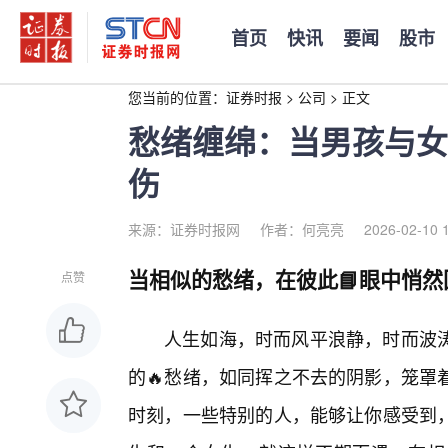
首页
快讯
要闻
股市
您当前的位置：
证券时报
>
公司
>
正文
愁绪缠绵：当男孩与女
伤
来源：证券时报网
作者：何亮亮
2026-02-10 
当相似的愁绪，在彼此📘眼中悄然
点赞
人生如海，时而风平浪静，时而波
的🔥愁绪，如同挥之不去的阴影，笼罩
时刻，一些特别的人，能够让你感受到