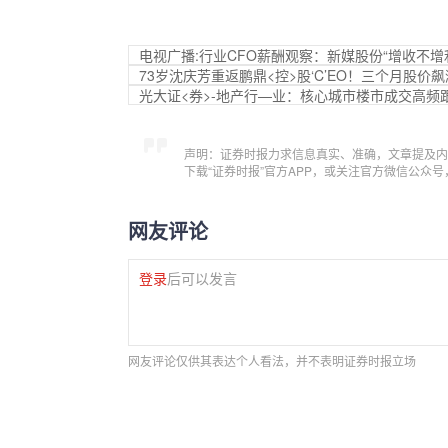
电视广播:行业CFO薪酬观察：新媒股份“增收不增利”
73岁沈庆芳重返鹏鼎<控>股‘C’EO！三个月股价飙涨
光大证<券>-地产行—业：核心城市楼市成交高频跟踪
声明：证券时报力求信息真实、准确，文章提及内
下载“证券时报”官方APP，或关注官方微信公众
网友评论
登录
后可以发言
网友评论仅供其表达个人看法，并不表明证券时报立场