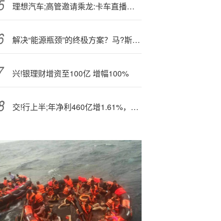
理想汽车;高管邀请乘龙:卡车直播对撞
解决“能源瓶颈”的终极方案？马?斯克、贝索斯、谷歌都盯上了“太空数据中心”
兴!银理财增资至100亿 增幅100%
交!行上半;年净利460亿增1.61%，不良率降至1.28%