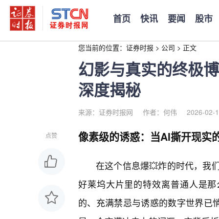
首页
快讯
要闻
股市
您当前的位置：
证券时报
>
公司
>
正文
幻影与真实的终极博
深度揭秘
来源：证券时报网
作者：何伟
2026-02-1
像素级的诱惑：当AI撕开现实
点赞
在这个信息爆💥炸的时代，我
好莱坞大片里的特效离普通人是那么
的、充满禁忌与诱惑的数字世界已悄