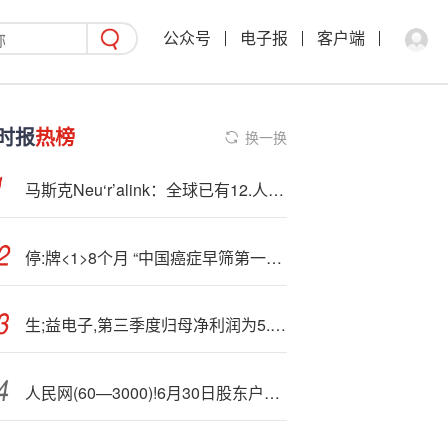
公众号
电子报
客户端
时报
热榜
换一换
马斯克Neu‘r’alink：全球已有12.人植入脑机芯片 累计使用超过1.5万小时
停:牌<1>8个月 “中国癌症早筛第一股”诺辉健康遭做空 面临强制退市
生;益电子,第三季度归母净利润为5.84亿元，同比上升546.0%
人民网(60—3000)!6月30日股东户数12.54万户，较上期减少3.89%