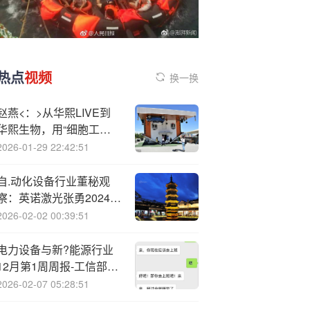
热点
视频
换一换
赵燕<：>从华熙LIVE到
华熙生物，用“细胞工厂”
重塑地球资源，以女性领
2026-01-29 22:42:51
导力诠释可持续未来
自.动化设备行业董秘观
察：英诺激光张勇2024年
薪酬高达105万元 较前一
2026-02-02 00:39:51
年翻超一倍
电力设备与新?能源行业
12月第1周周报-工信部推
进电池行业“反内卷”，中
2026-02-07 05:28:51
国启动国际科学计划