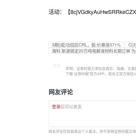
活动：【
8cjVGdkyAuHwSRRkeCZX
3期{成}功回应CRL，股:价暴涨371%
C{
海科.新源锁定20万吨电解液材料长期订单 
声明：证券时报力求信息真实、准确，文章
下载“证券时报”官方APP，或关注官方微
网友评论
登录
后可以发言
网友评论仅供其表达个人看法，并不表明证券时报立场