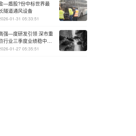
金—盾股?份中标世界最
长隧道通风设备
2026-01-31 05:33:51
高强—度研发引领 深市重
点行业三季度业绩稳中向
好
2026-01-27 05:35:51