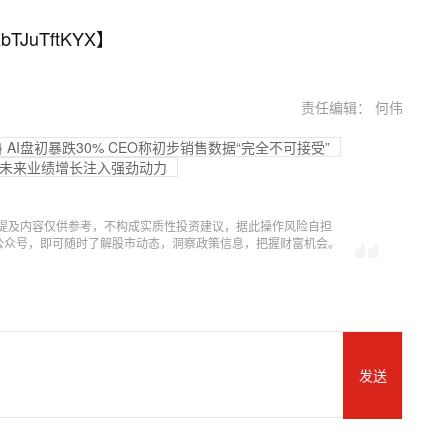
bTJuTftKYX
】
责任编辑： 何伟
3} AI盘初暴跌30% CEO称初步销售数据“完全不可接受”
为未来业绩增长注入强劲动力
提及内容仅供参考，不构成实质性投资建议，据此操作风险自担
信公众号，即可随时了解股市动态，洞察政策信息，把握财富机会。
发送