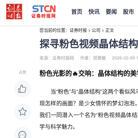
首页
快讯
要闻
股市
您当前的位置：
证券时报
>
公司
>
正文
探寻粉色视频晶体结构
来源：证券时报网
作者：郑惠敏
2026-02-09 
粉色光影的🔥交响：晶体结构的美
点赞
当“粉色”与“晶体结构”这两个看似
现怎样的画面？是少女情怀的梦幻泡泡
我们一同潜入一个名为“粉色视频晶体结
学与科学魅力。