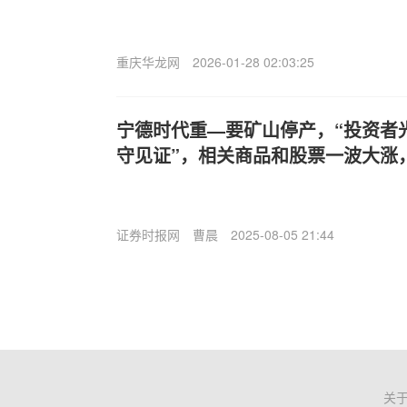
重庆华龙网
2026-01-28 02:03:25
宁德时代重—要矿山停产，“投资者
守见证”，相关商品和股票一波大涨
证券时报网
曹晨
2025-08-05 21:44
关