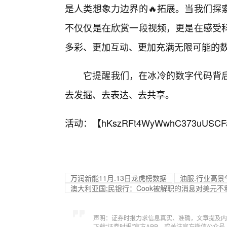
是人类想象力边界的🔥拓展。当我们探
不仅仅是在欣赏一段视频，更是在感受
多彩、更加互动、更加充满无限可能的
它提醒我们，在冰冷的数字代码背
去发掘、去表达、去共享。
活动：【
hKszRFt4WyWwhC373uUSCF
万润新能11月.13日龙虎榜数据
油服.行业高景
澳大利亚国;民银行：Cook被解职的消息对美元不
声明：证券时报力求信息真实、准确，文章提及内
下载“证券时报”官方APP，或关注官方微信公众